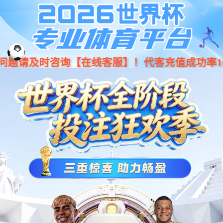
jinnianhui Pod 1000 高
性能风冷整机柜
灵活拓展、一体化交
付、高能效
产品
数据计算产品
风液冷整机柜系列
jinnianhui Pod 1000 高性能风冷整机柜