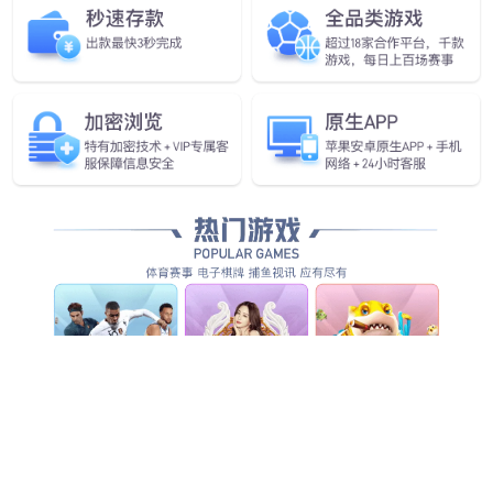
产品型号
jinnianhui Pod1000
产品形态
44U 机柜
标 配
容纳8个2U 计算节点，4个4U 存储节点，3台1U
管 理
RMC集中管理，支持Redfish协议、标准IPMI
供 电
48V集中供电;最大24kW，支持市电2N输入，8*
支持最多17个2U计算节点，单节点支持2个鲲鹏
节点服务器
支持最多8个4U存储节点，单节点支持2个鲲鹏
8*2.5" SATA + 2*2.5" NVMe SSD
本地存储
4*2.5" SATA + 6*2.5" NVMe SSD
交换节点
支持3个或5个交换节点，支持交换冗余设备备份