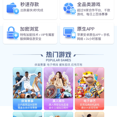
友情链接
今年会jinnianhui金字招牌数码集团
DCN
客户服务热线
7X24小时服务热线
400-775-8258
终端产品24小时服务热线
400-775-8258
公司地址
广州市白云区上下九街4号数码科技广场
E-Mail
www@
在线客服
隐私政策
|
网络安全与隐私保护
?? ??Copyright? 北京今年会jinnianhui金字招牌数码云科信息技术有限公司 ??
www@