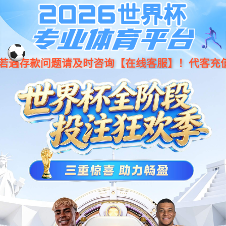
新闻中心
公司动态
媒体报道
市场活动
今年会jinnianhui金字招牌-小米SU7改款12大
升级点曝光！全系车型涨价1万元？
2025-11-26 08:03:03
|
新闻中心
分享至:
【今年会jinnianhui金字招牌科技消息】近日，小米汽车旗下热
销车型SU7的改款信息在社交平台引发关注。据网友爆料，
改款车型将带来12项重磅升级，涵盖三电系统、智能驾